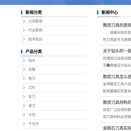
新闻中心
新闻分类
公司新闻
数控刀具的类
行业新闻
随着科技的发展
技术知识
控刀具是专为高精
关于钻头的一
产品分类
你遇到过这些问题
钻头
艺❶根据设计钻头
丝锥
数控刀具怎么
铣刀
金坤数控工具介绍
刀片
削用量确定的基本
车刀
数控刀具材料
滚刀
目前广泛应用的数
卡尺
用刀具材料必须根
千分尺
金刚石刀具实