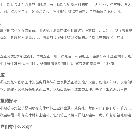
一想到金刚石刀具应用领域，马上就想到铝质材料的加工，3c行业，航空等。今天
、铜、镁及其合金、硬质合金和**性*强的纤维增塑资料、金属基复合资料、木
识
度尺的最小刻度为lmm。用刻度尺测量物体的长度时要注意以下几点：1、刻度线紧
择某一刻度线为测量起点，测量的长度等于被测物体的两个端点在刻度尺上的读
丝锥分类1切削丝锥1、直槽丝锥：用于通孔及盲孔的加工，铁屑存在于丝锥槽中，加
小于等于3D的盲孔加工，铁屑顺着螺旋槽排出，螺纹表面质量高；10~20
尺度
提示您如何依据工件的齿尖圆直径和面宽挑选正确的滚刀尺度，如滚刀外径、长度和
轮、蜗轮和其他特殊形式的工件，以及齿条等非球面类工件。每个作业的滚刀具体
质量的好坏
编提示您钻头是用以在实体材料上钻削出通孔或盲孔，并能对已有的孔扩孔的刀具。
锪钻头虽不能在实体材料上钻孔，但习惯上也将它们归入钻头一类。印制板钻孔用钻
？它们有什么区别？