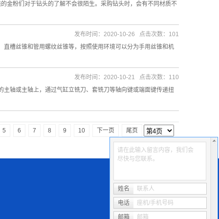
一线的金粉们对于钻头的了解不会很陌生。采购钻头时，会有不同材质不
发布时间：2020-10-26 点击次数：101
、直槽丝锥和管用螺纹丝锥等，按照使用环境可以分为手用丝锥和机
发布时间：2020-10-21 点击次数：110
的主轴或主轴上，通过气缸立铣刀、套铣刀等轴向键或端面键传递扭
5
6
7
8
9
10
下一页
尾页
请在此输入留言内容，我们会
尽快与您联系。
姓名
联系人
电话
座机/手机号码
邮箱
邮箱