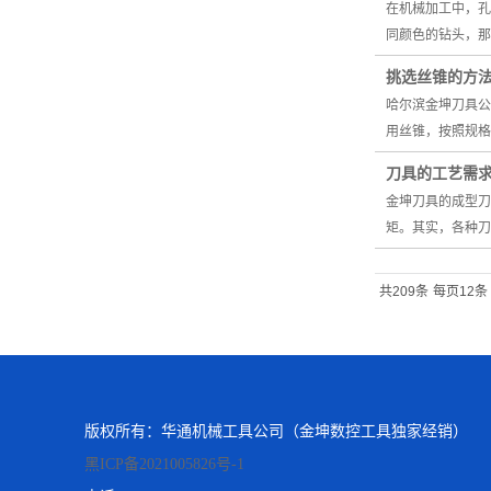
在机械加工中，孔
同颜色的钻头，那
挑选丝锥的方
哈尔滨金坤刀具公
用丝锥，按照规格
刀具的工艺需
金坤刀具的成型刀
矩。其实，各种刀
共209条
每页12条
版权所有：华通机械工具公司（金坤数控工具独家经销）
黑ICP备2021005826号-1