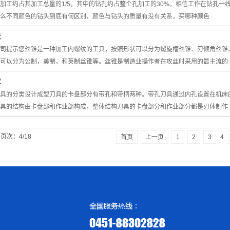
加工约占其加工总量的1/5，其中的钻孔约占整个孔加工的30%。相信工作在钻孔
么不同颜色的钻头到底有何区别，颜色与钻头的质量有没有关系，买哪种颜色
法
司提示您丝锥是一种加工内螺纹的工具，按照形状可以分为螺旋槽丝锥、刃倾角丝锥
可以分为公制，美制，和英制丝锥等。丝锥是制造业操作者在攻丝时采用的最主流的
求
具的分类设计成型刀具的卡盘部分有带孔和带柄两种。带孔刀具通过内孔设置在机床
具的结构由卡盘部和作业部构成，整体结构刀具的卡盘部分和作业部分都是刃体制作
页次：4/18
4
首页
上一页
1
2
3