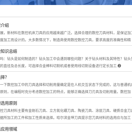
卡尺
千分尺
型介绍
各类仪表
，新材料在数控机床刀具的应用越来越广泛。选择合理的数控刀具材料，是保证加工
刀具非标定做
度加工而设计的。大多数情况下，制造商使用数控数控刀具，要求高度的准确性和精
些知识总结
吗：钻头是如何制造的？钻头加工中会遇到哪些问题？关于钻头材料及其特性？钻头失
的直径及总长度，可选择合金棒料切割机或者使用线切割设备进行定长加工.❷
选择？
一下数控加工中的刀具选择和切削用量确定是在人机交互状态下完成的，这与普通机
原则，在编程时充分考虑数控加工的特点，能够正确选择刀刃具及切削用量。数控加
的选用原则
控刀具材料主要有金刚石刀具、立方氮化硼刀具、陶瓷刀具、涂层刀具、硬质合金刀
据所加工的工件和加工性质来选择。哈尔滨金坤刀具提示您刀具材料的选用应与加工
际应用领域