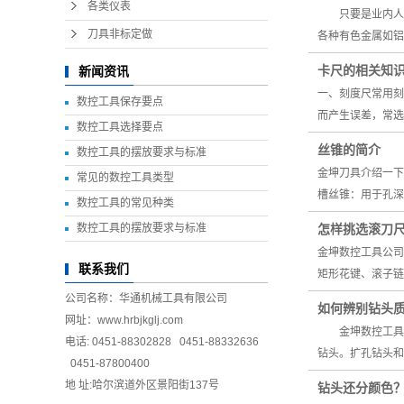
各类仪表
只要是业内人士
刀具非标定做
各种有色金属如铝
卡尺的相关知
新闻资讯
一、刻度尺常用刻
数控工具保存要点
而产生误差，常选
数控工具选择要点
​丝锥的简介
数控工具的摆放要求与标准
金坤刀具介绍一下
常见的数控工具类型
槽丝锥：用于孔深
数控工具的常见种类
数控工具的摆放要求与标准
怎样挑选滚刀
金坤数控工具公司
联系我们
矩形花键、滚子链
公司名称：华通机械工具有限公司
如何辨别钻头
网址：www.hrbjkglj.com
金坤数控工具小
电话: 0451-88302828 0451-88332636
钻头。扩孔钻头和
0451-87800400
地 址:哈尔滨道外区景阳街137号
钻头还分颜色